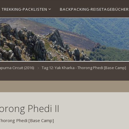
TREKKING-PACKLISTEN
BACKPACKING-REISETAGEBÜCHER
urna Circuit (2016)
Tag 12: Yak Kharka - Thorong Phedi [Base Camp]
rong Phedi II
 Thorong Phedi [Base Camp]