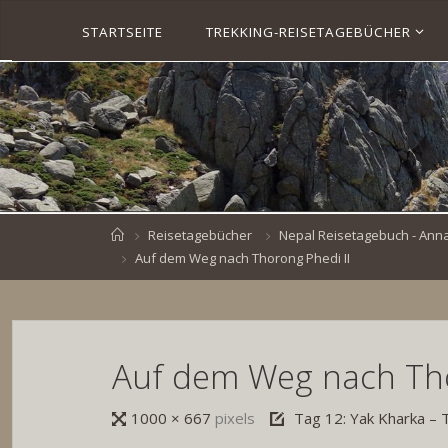
Skip
STARTSEITE
TREKKING-REISETAGEBÜCHER
to
S
content
V
E
N
B
R
O
E
S
K
E
.
D
Home
Reisetagebücher
Nepal Reisetagebuch - Annap
E
Auf dem Weg nach Thorong Phedi II
Auf dem Weg nach Tho
Full
1000 × 667
pixels
Tag 12: Yak Kharka –
size