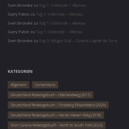
Sven Broeske
zu
Tag 1: Osterode – Altenau
Garry Paton
zu
Tag 1: Osterode – Altenau
Sven Broeske
zu
Tag 1: Osterode – Altenau
Garry Paton
zu
Tag 1: Osterode – Altenau
Sven Broeske
zu
Tag 5: Rifugio Giaf – Casera Laghet de Sora
KATEGORIEN
Allgemein
Conventions
Deutschland Reisetagebuch - Oderlandweg (2017)
Deutschland Reisetagebuch – Forststeig Elbsandstein (2020)
Deutschland Reisetagebuch – Harzer-Hexen-Stieg (2018)
Gran Canaria Reisetagebuch – North to South Trek (2022)