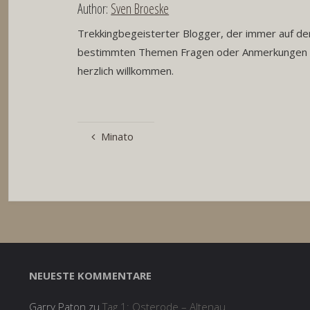
Author:
Sven Broeske
Trekkingbegeisterter Blogger, der immer auf der
bestimmten Themen Fragen oder Anmerkungen h
herzlich willkommen.
Minato
NEUESTE KOMMENTARE
Garry Paton
zu
Tag 1: Osterode – Altenau