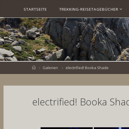
Skip
STARTSEITE
TREKKING-REISETAGEBÜCHER
to
S
content
V
E
N
B
R
O
E
S
K
E
.
D
Home
Galerien
electrified! Booka Shade
E
electrified! Booka Sha