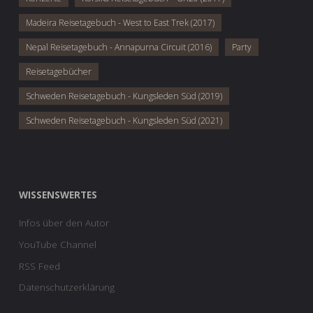
Madeira Reisetagebuch - West to East Trek (2017)
Nepal Reisetagebuch - Annapurna Circuit (2016)
Party
Reisetagebücher
Schweden Reisetagebuch - Kungsleden Süd (2019)
Schweden Reisetagebuch - Kungsleden Süd (2021)
WISSENSWERTES
Infos über den Autor
YouTube Channel
RSS Feed
Datenschutzerklärung