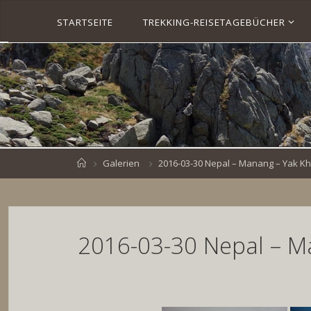
Skip
STARTSEITE
TREKKING-REISETAGEBÜCHER
to
S
content
V
E
N
B
R
O
E
S
K
E
.
D
Home
Galerien
2016-03-30 Nepal – Manang – Yak K
E
2016-03-30 Nepal – M