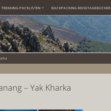
TREKKING-PACKLISTEN
BACKPACKING-REISETAGEBÜCHER
harka
anang – Yak Kharka