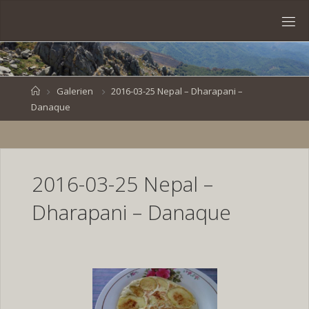
Skip
to
S
content
V
E
N
B
R
O
E
S
Home
Galerien
2016-03-25 Nepal – Dharapani –
Danaque
K
E
.
D
E
2016-03-25 Nepal –
Dharapani – Danaque